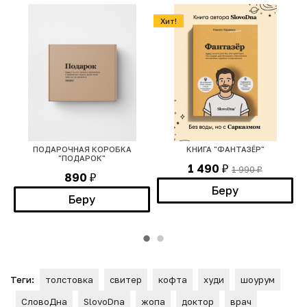
Хит!
ПОДАРОЧНАЯ КОРОБКА
КНИГА "ФАНТАЗЁР"
"ПОДАРОК"
1 490
1 990
₽
₽
890
₽
Беру
Беру
Теги:
толстовка
свитер
кофта
худи
шоурум
СловоДна
SlovoDna
жопа
доктор
врач