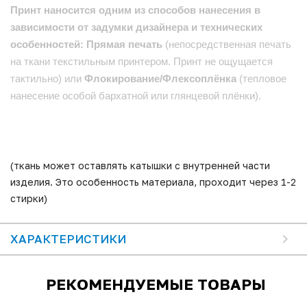
Принт наносится одним из способов нанесения в
зависимости от задумки дизайнера и технических
особенностей: Прямая печать
(непосредственная печать
на ткани текстильным принтером. Принт не ощущается
тактильно) или
Флокирование/Флексоплёнка
(тепловое
нанесение особой бархатной или глянцевой плёнки).
(ткань может оставлять катышки с внутренней части
изделия. Это особенность материала, проходит через 1-2
стирки)
ХАРАКТЕРИСТИКИ
РЕКОМЕНДУЕМЫЕ ТОВАРЫ