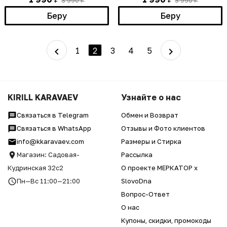
3 990
3 990
₽
₽
Беру
Беру
1
2
3
4
5
KIRILL KARAVAEV
Узнайте о нас
Связаться в Telegram
Обмен и Возврат
Связаться в WhatsApp
Отзывы и Фото клиентов
info@kkaravaev.com
Размеры и Стирка
Магазин: Садовая-
Рассылка
Кудринская 32с2
О проекте МЕРКАТОР x
Пн—Вс 11:00—21:00
SlovoDna
Вопрос-Ответ
О нас
Купоны, скидки, промокоды