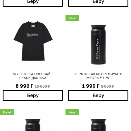
Беру
Беру
New!
ФУТБОЛКА ОВЕРСАЙЗ
ТЕРМОСТАКАН ПРЕМИУМ "В
"PEACE'ДЮЛЬКА"
ЖЕСТЬ УТРА"
8 990
1 990
10 990
3 990
₽
₽
₽
₽
Беру
Беру
New!
New!