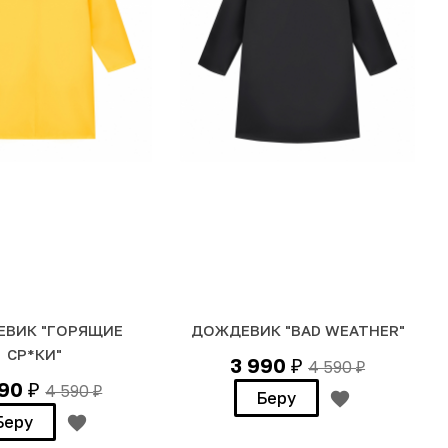
ВИК "ГОРЯЩИЕ
ДОЖДЕВИК "BAD WEATHER"
СР*КИ"
3 990
4 590
₽
₽
990
4 590
₽
₽
Беру
Беру