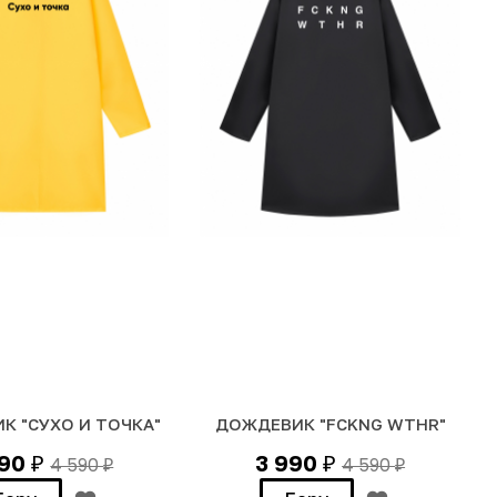
К "СУХО И ТОЧКА"
ДОЖДЕВИК "FCKNG WTHR"
990
3 990
4 590
4 590
₽
₽
₽
₽