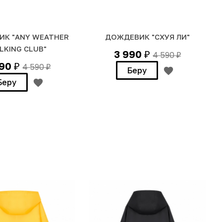
К "ANY WEATHER
ДОЖДЕВИК "СХУЯ ЛИ"
LKING CLUB"
3 990
4 590
₽
₽
990
4 590
₽
₽
Беру
Беру