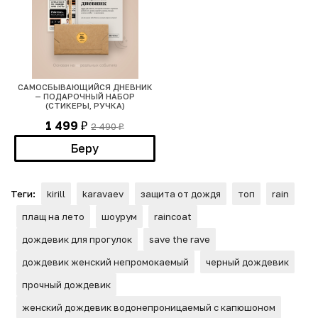
САМОСБЫВАЮЩИЙСЯ ДНЕВНИК
— ПОДАРОЧНЫЙ НАБОР
(СТИКЕРЫ, РУЧКА)
1 499
2 490
₽
₽
Беру
Теги:
kirill
karavaev
защита от дождя
топ
rain
плащ на лето
шоурум
raincoat
дождевик для прогулок
save the rave
дождевик женский непромокаемый
черный дождевик
прочный дождевик
женский дождевик водонепроницаемый с капюшоном