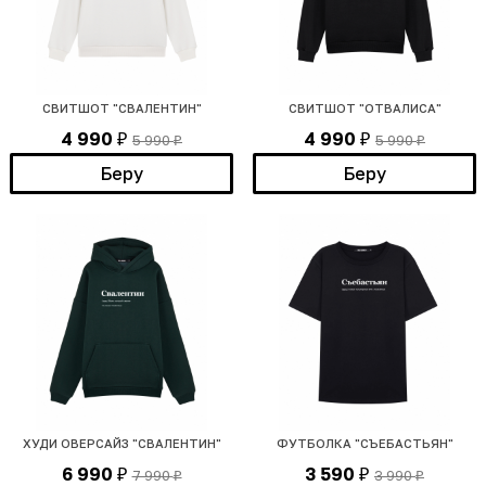
СВИТШОТ "СВАЛЕНТИН"
СВИТШОТ "ОТВАЛИСА"
4 990
4 990
5 990
5 990
₽
₽
₽
₽
Беру
Беру
ХУДИ ОВЕРСАЙЗ "СВАЛЕНТИН"
ФУТБОЛКА "СЪЕБАСТЬЯН"
6 990
3 590
7 990
3 990
₽
₽
₽
₽