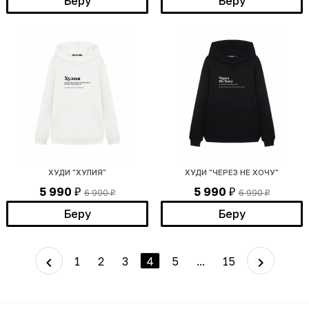
Беру
Беру
ХУДИ "ХУЛИЯ"
ХУДИ "ЧЕРЕЗ НЕ ХОЧУ"
5 990
5 990
6 990
6 990
₽
₽
₽
₽
Беру
Беру
1
2
3
4
5
...
15