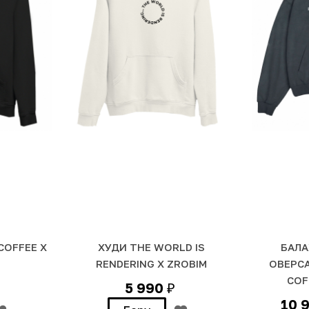
COFFEE Х
ХУДИ THE WORLD IS
БАЛА
RENDERING Х ZROBIM
ОВЕРС
COF
5 990
₽
10 