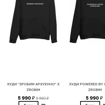
ХУДИ "ЗРОБИМ АРХУЕННО" Х
ХУДИ POWERED BY 
ZROBIM
ZROBIM
5 990
5 990
6 990
₽
₽
₽