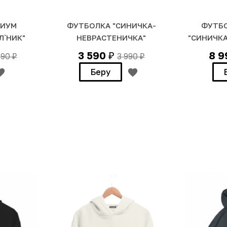
МИУМ
ФУТБОЛКА "СИНИЧКА-
ФУТБО
Л`НИК"
НЕВРАСТЕНИЧКА"
"СИНИЧК
3 590
8 
990
3 990
₽
₽
₽
Беру