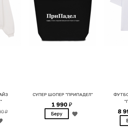
АЙЗ
СУПЕР ШОПЕР "ПРИПАДЕЛ"
ФУТБО
"
"
1 990
₽
8 
990
₽
Беру