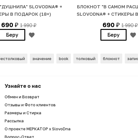
"ДУШНИЛА" SLOVODNA® +
БЛОКНОТ "В САМОМ РАСЦ
ЕРЫ В ПОДАРОК (18+)
SLOVODNA® + СТИКЕРЫ 
690
690
1 990
1 990
₽
₽
₽
₽
Беру
Беру
бестолковый
значение
book
толковый
блокнот
запи
voDna® + Стикеры в подарок (18+)
Узнайте о нас
Обмен и Возврат
Отзывы и Фото клиентов
Размеры и Стирка
Рассылка
О проекте МЕРКАТОР x SlovoDna
Вопрос-Ответ