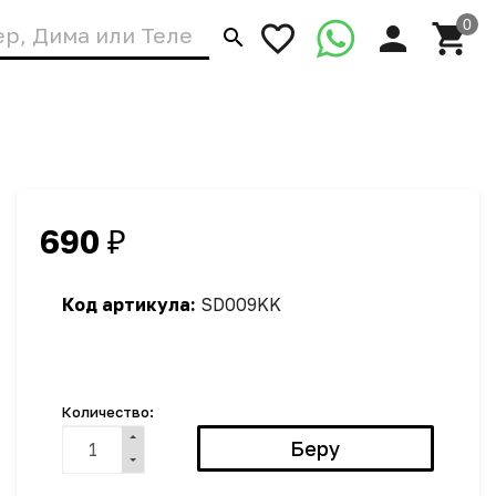
690
₽
Код артикула:
SD009KK
Количество: