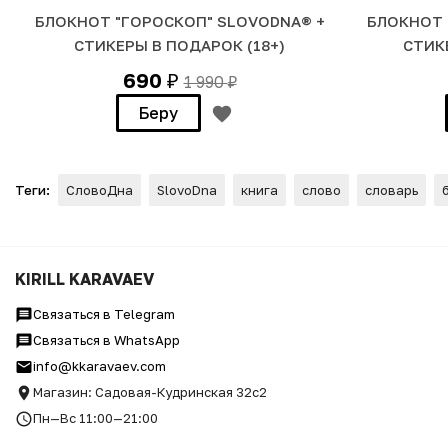
БЛОКНОТ "ГОРОСКОП" SLOVODNA® +
БЛОКНОТ 
СТИКЕРЫ В ПОДАРОК (18+)
СТИК
690
1 990
₽
₽
Беру
Теги:
СловоДна
SlovoDna
книга
слово
словарь
Блокнот "Планирование" Slo
KIRILL KARAVAEV
Связаться в Telegram
Связаться в WhatsApp
info@kkaravaev.com
Магазин: Садовая-Кудринская 32с2
Пн—Вс 11:00—21:00