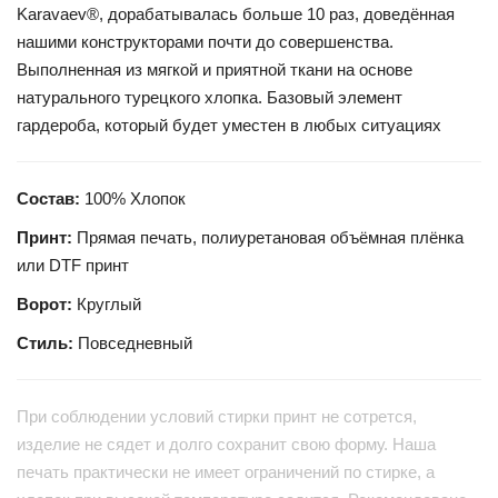
Karavaev®, дорабатывалась больше 10 раз, доведённая
нашими конструкторами почти до совершенства.
Выполненная из мягкой и приятной ткани на основе
натурального турецкого хлопка. Базовый элемент
гардероба, который будет уместен в любых ситуациях
Состав:
100% Хлопок
Принт:
Прямая печать, полиуретановая объёмная плёнка
или DTF принт
Ворот:
Круглый
Стиль:
Повседневный
При соблюдении условий стирки принт не сотрется,
изделие не сядет и долго сохранит свою форму. Наша
печать практически не имеет ограничений по стирке, а