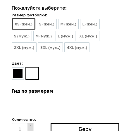
Пожалуйста выберите:
Размер футболки:
XS (жен.)
S (жен.)
M (жен.)
L (жен.)
S (муж.)
M (муж.)
L (муж.)
XL (муж.)
2XL (муж.)
3XL (муж.)
4XL (муж.)
Цвет:
Гид по размерам
Количество: