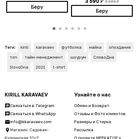
3 590
3 990
₽
₽
Беру
Беру
Теги:
kirill
karavaev
футболка
майка
опоздание
топ
тайм-менеджмент
шоурум
СловоДна
SlovoDna
2021
t-shirt
KIRILL KARAVAEV
Узнайте о нас
Связаться в Telegram
Обмен и Возврат
Связаться в WhatsApp
Отзывы и Фото клиентов
info@kkaravaev.com
Размеры и Стирка
Магазин: Садовая-
Рассылка
Кудринская 32с2
О проекте МЕРКАТОР x