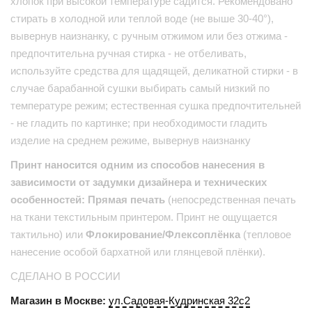
хлопок при высокой температуре садится. Рекомендовано
стирать в холодной или теплой воде (не выше 30-40°),
вывернув наизнанку, с ручным отжимом или без отжима -
предпочтительна ручная стирка - не отбеливать,
используйте средства для щадящей, деликатной стирки - в
случае барабанной сушки выбирать самый низкий по
температуре режим; естественная сушка предпочтительней
- не гладить по картинке; при необходимости гладить
изделие на среднем режиме, вывернув наизнанку
Принт наносится одним из способов нанесения в
зависимости от задумки дизайнера и технических
особенностей: Прямая печать
(непосредственная печать
на ткани текстильным принтером. Принт не ощущается
тактильно) или
Флокирование/Флексоплёнка
(тепловое
нанесение особой бархатной или глянцевой плёнки).
СДЕЛАНО В РОССИИ
Магазин в Москве:
ул.Садовая-Кудринская 32с2