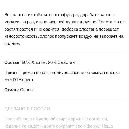
Выполнена из трёхниточного футера, дорабатывалась
множество раз, становясь всё лучше и лучше. Толстовка не
растягивается и не садится, добавка эластана повышает
износостойкость, хлопок пропускает воздух не выгорает на
солнце.
Состав:
80% Хлопок, 20% Эластан
Принт
: Прямая печать, полиуретановая объёмная плёнка
или DTF принт
Стиль:
Casual
СДЕЛАНО В РОССИИ
При соблюдении условий стирки принт не сотрется,
изделие не сядет и долго сохранит свою форму. Наша