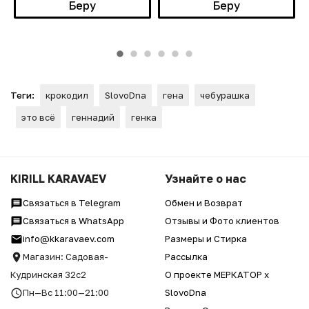
Беру
Беру
Теги:
крокодил
SlovoDna
гена
чебурашка
это всё
геннадий
генка
KIRILL KARAVAEV
Узнайте о нас
Связаться в Telegram
Обмен и Возврат
Связаться в WhatsApp
Отзывы и Фото клиентов
info@kkaravaev.com
Размеры и Стирка
Магазин: Садовая-
Рассылка
Кудринская 32с2
О проекте МЕРКАТОР x
Пн—Вс 11:00—21:00
SlovoDna