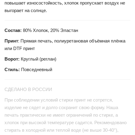
повышает износостойкость, хлопок пропускает воздух не
выгорает на солнце.
Состав:
80% Хлопок, 20% Эластан
Принт
: Прямая печать, полиуретановая объёмная плёнка
или DTF принт
Ворот:
Круглый (реглан)
Стиль:
Повседневный
СДЕЛАНО В РОССИИ
При соблюдении условий стирки принт не сотрется,
изделие не сядет и долго сохранит свою форму. Наша
печать практически не имеет ограничений по стирке, а
хлопок при высокой температуре садится. Рекомендовано
стирать в холодной или теплой воде (не выше 30-40°),