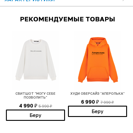
РЕКОМЕНДУЕМЫЕ ТОВАРЫ
T
СВИТШОТ "МОГУ СЕБЕ
ХУДИ ОВЕРСАЙЗ "АПЕРОЛЬКА"
ПОЗВОЛИТЬ"
6 990
7 990
₽
₽
4 990
5 990
₽
₽
Беру
Беру