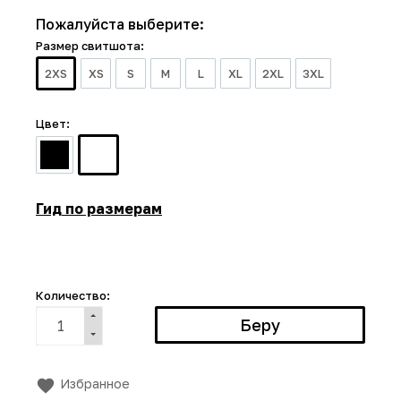
Пожалуйста выберите:
Размер свитшота:
2XS
XS
S
M
L
XL
2XL
3XL
Цвет:
Гид по размерам
Количество:
Избранное