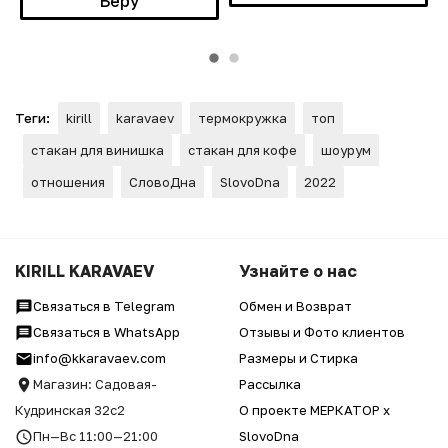
Беру
Теги:
kirill
karavaev
термокружка
топ
стакан для винишка
стакан для кофе
шоурум
отношения
СловоДна
SlovoDna
2022
KIRILL KARAVAEV
Узнайте о нас
Связаться в Telegram
Обмен и Возврат
Связаться в WhatsApp
Отзывы и Фото клиентов
info@kkaravaev.com
Размеры и Стирка
Магазин: Садовая-
Рассылка
Кудринская 32с2
О проекте МЕРКАТОР x
Пн—Вс 11:00—21:00
SlovoDna