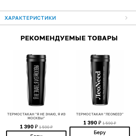
ХАРАКТЕРИСТИКИ
РЕКОМЕНДУЕМЫЕ ТОВАРЫ
Е
ТЕРМОСТАКАН "Я НЕ ЗНАЮ, Я ИЗ
ТЕРМОСТАКАН "ЛЕОNEED"
В
МОСКВЫ"
1 390
1 590
₽
₽
1 390
1 590
₽
₽
Беру