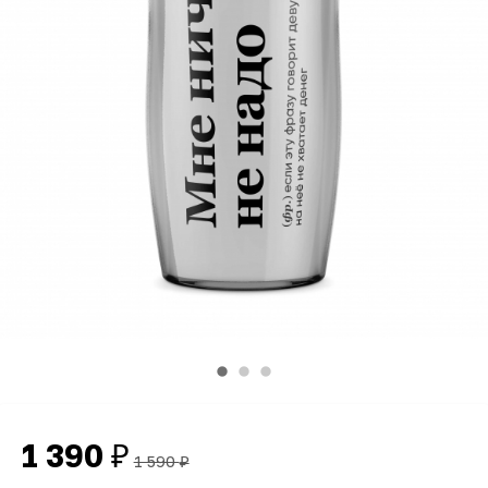
1 390
₽
1 590
₽