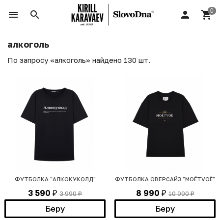
алкоголь
По запросу «алкоголь» найдено 130 шт.
ФУТБОЛКА "АЛКОКУКОЛД"
ФУТБОЛКА ОВЕРСАЙЗ "MОЁТVOЁ"
3 590
8 990
3 990
10 990
₽
₽
₽
₽
Беру
Беру