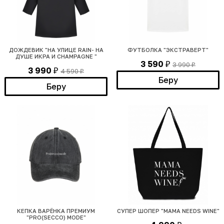
ДОЖДЕВИК "НА УЛИЦЕ RAIN- НА
ФУТБОЛКА "ЭКСТРАВЕРТ"
ДУШЕ ИКРА И CHAMPAGNE "
3 590
3 990
₽
₽
3 990
4 590
₽
₽
Беру
Беру
КЕПКА ВАРЁНКА ПРЕМИУМ
СУПЕР ШОПЕР "MAMA NEEDS WINE"
"PRO(SECCO) MODE"