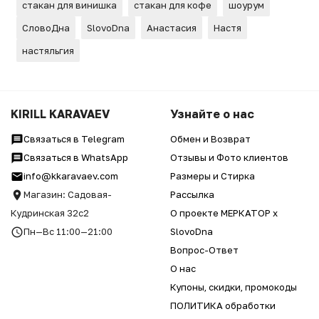
стакан для винишка
стакан для кофе
шоурум
СловоДна
SlovoDna
Анастасия
Настя
настяльгия
KIRILL KARAVAEV
Узнайте о нас
Связаться в Telegram
Обмен и Возврат
Связаться в WhatsApp
Отзывы и Фото клиентов
info@kkaravaev.com
Размеры и Стирка
Магазин: Садовая-
Рассылка
Кудринская 32с2
О проекте МЕРКАТОР x
Пн—Вс 11:00—21:00
SlovoDna
Вопрос-Ответ
О нас
Купоны, скидки, промокоды
ПОЛИТИКА обработки