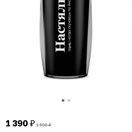
1 390
₽
1 590
₽