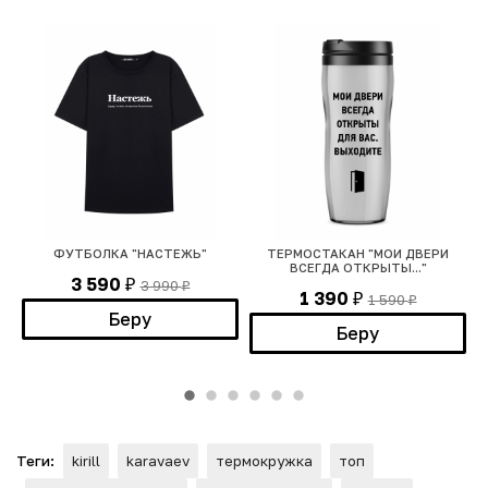
ТЕ
ФУТБОЛКА "НАСТЕЖЬ"
ТЕРМОСТАКАН "МОИ ДВЕРИ
ВСЕГДА ОТКРЫТЫ..."
3 590
3 990
₽
₽
1 390
1 590
₽
₽
Беру
Беру
Теги:
kirill
karavaev
термокружка
топ